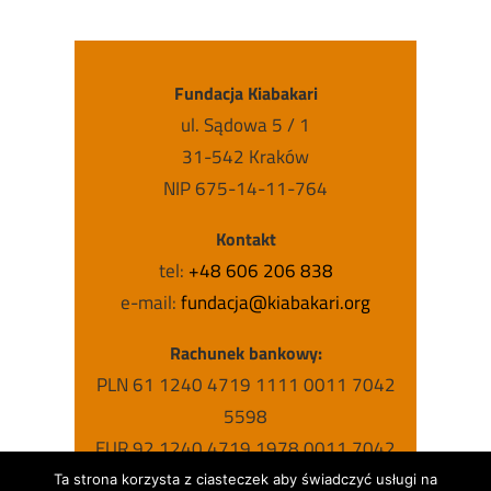
Fundacja Kiabakari
ul. Sądowa 5 / 1
31-542 Kraków
NIP 675-14-11-764
Kontakt
tel:
+48 606 206 838
e-mail:
fundacja@kiabakari.org
Rachunek bankowy:
PLN 61 1240 4719 1111 0011 7042
5598
EUR 92 1240 4719 1978 0011 7042
5631
Ta strona korzysta z ciasteczek aby świadczyć usługi na