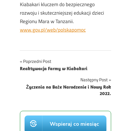
Kiabakari kluczem do bezpiecznego
rozwoju i skuteczniejszej edukacji dzieci
Regionu Mara w Tanzanii.
www.gov.pl/web/polskapomoc
Nawigacja
Poprzedni Post
Reaktywacja Farmy w Kiabakari
wpisu
Następny Post
Życzenia na Boże Narodzenie i Nowy Rok
2022.