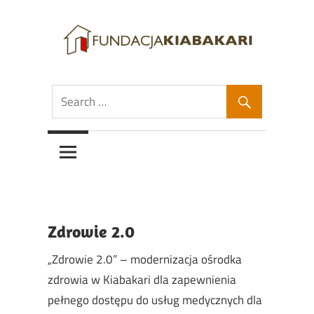
Skip
to
content
Fundacja
Fundacja
Kiabakari
Kiabakari
Zdrowie 2.0
„Zdrowie 2.0” – modernizacja ośrodka
zdrowia w Kiabakari dla zapewnienia
pełnego dostępu do usług medycznych dla