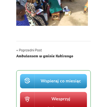
Nawigacja
Poprzedni Post
Ambulansem w gminie Kukirango
wpisu