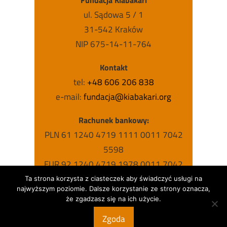
Fundacja Kiabakari
ul. Sądowa 5 / 1
31-542 Kraków
NIP 675-14-11-764
Kontakt
tel:
+48 606 206 838
e-mail:
fundacja@kiabakari.org
Rachunek bankowy:
PLN 61 1240 4719 1111 0011 7042
5598
EUR 92 1240 4719 1978 0011 7042
5631
Ta strona korzysta z ciasteczek aby świadczyć usługi na
najwyższym poziomie. Dalsze korzystanie ze strony oznacza,
USD 63 1240 4719 1787 0011 7042
że zgadzasz się na ich użycie.
5615
Zgoda