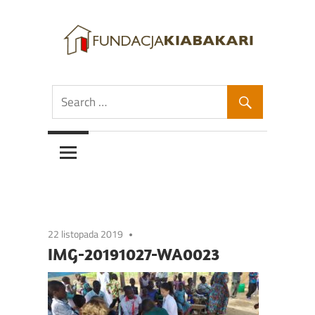
Skip
to
content
Fundacja
Fundacja
Kiabakari
Kiabakari
22 listopada 2019
IMG-20191027-WA0023