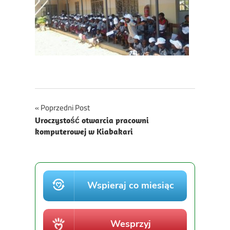
Nawigacja
Poprzedni Post
Uroczystość otwarcia pracowni
wpisu
komputerowej w Kiabakari