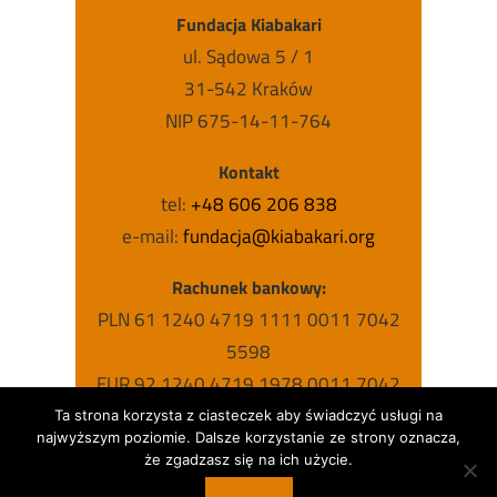
Fundacja Kiabakari
ul. Sądowa 5 / 1
31-542 Kraków
NIP 675-14-11-764
Kontakt
tel:
+48 606 206 838
e-mail:
fundacja@kiabakari.org
Rachunek bankowy:
PLN 61 1240 4719 1111 0011 7042
5598
EUR 92 1240 4719 1978 0011 7042
5631
Ta strona korzysta z ciasteczek aby świadczyć usługi na
najwyższym poziomie. Dalsze korzystanie ze strony oznacza,
USD 63 1240 4719 1787 0011 7042
że zgadzasz się na ich użycie.
5615