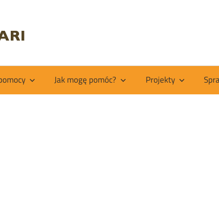
Fundacja
Kiabakari
 pomocy
Jak mogę pomóc?
Projekty
Spr