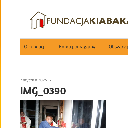
Skip
to
content
Fundacja
Kiabakari
O Fundacji
Komu pomagamy
Obszary
7 stycznia 2024
IMG_0390