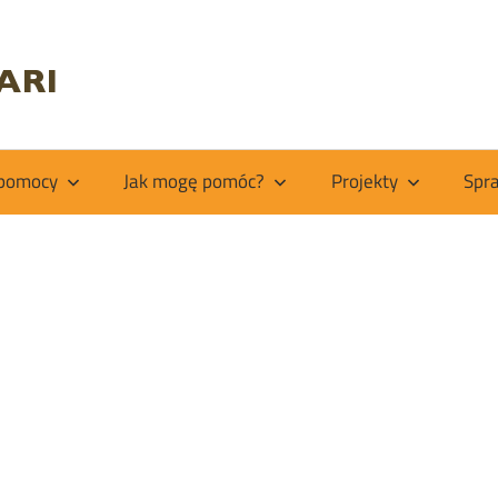
Fundacja
Kiabakari
 pomocy
Jak mogę pomóc?
Projekty
Spr