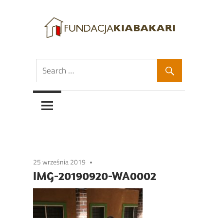
Skip
to
content
Fundacja
Fundacja
Kiabakari
Kiabakari
25 września 2019
IMG-20190920-WA0002