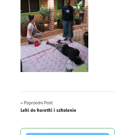
Nawigacja
Poprzedni Post
Leki do karetki i szkolenie
wpisu