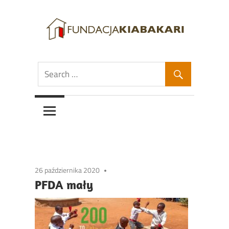
Skip
to
content
Fundacja
Fundacja
Kiabakari
Kiabakari
26 października 2020
PFDA mały