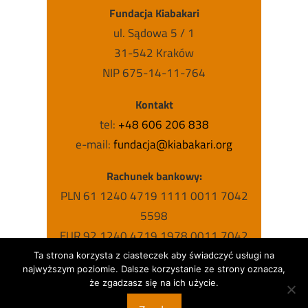
Fundacja Kiabakari
ul. Sądowa 5 / 1
31-542 Kraków
NIP 675-14-11-764
Kontakt
tel:
+48 606 206 838
e-mail:
fundacja@kiabakari.org
Rachunek bankowy:
PLN 61 1240 4719 1111 0011 7042
5598
EUR 92 1240 4719 1978 0011 7042
5631
Ta strona korzysta z ciasteczek aby świadczyć usługi na
najwyższym poziomie. Dalsze korzystanie ze strony oznacza,
USD 63 1240 4719 1787 0011 7042
że zgadzasz się na ich użycie.
5615