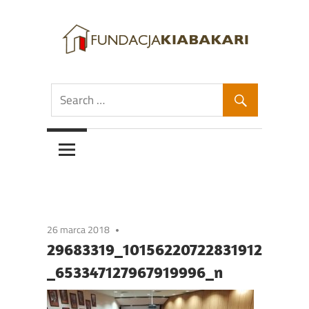
Skip
to
content
Fundacja
Fundacja
Kiabakari
Kiabakari
26 marca 2018
29683319_10156220722831912
_653347127967919996_n