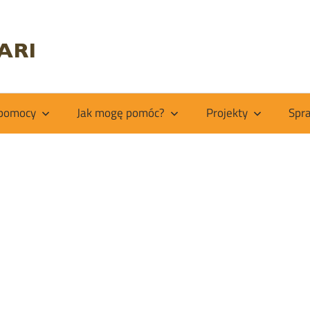
Fundacja
Kiabakari
 pomocy
Jak mogę pomóc?
Projekty
Spr