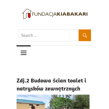
Skip
to
content
Fundacja
Fundacja
Kiabakari
Kiabakari
Zdj.2 Budowa ścian toalet i
natrysków zewnętrznych