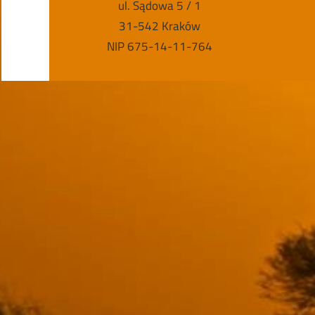
ul. Sądowa 5 / 1
31-542 Kraków
NIP 675-14-11-764