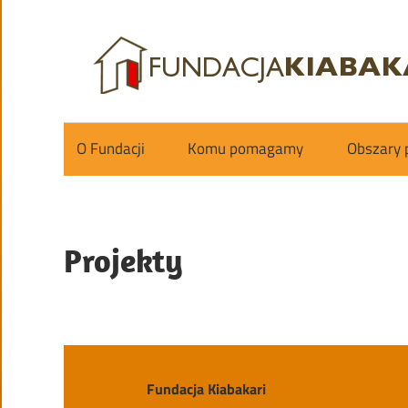
Skip
to
content
Fundacja
Kiabakari
O Fundacji
Komu pomagamy
Obszary
Projekty
Fundacja Kiabakari