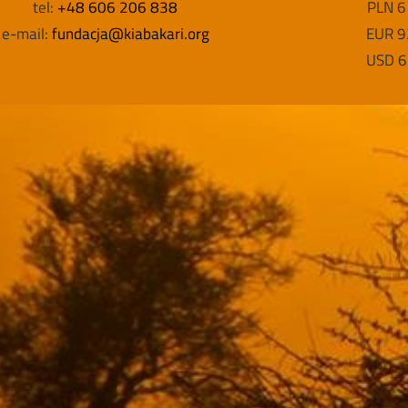
tel:
+48 606 206 838
PLN 6
e-mail:
fundacja@kiabakari.org
EUR 9
USD 6