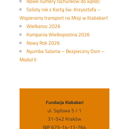
Nowe numery rachunków do wpłat:
Szósty rok z Kartą św. Krzysztofa –
Wspieramy transport na Misji w Kiabakari!
Wielkanoc 2026
Kampania Wielkopostna 2026
Nowy Rok 2026
Nyumba Salama – Bezpieczny Dom –
Moduł II
Fundacja Kiabakari
ul. Sądowa 5 / 1
31-542 Kraków
NIP 675-14-11-764