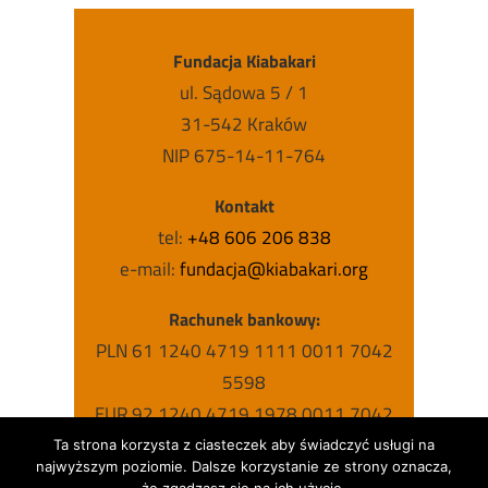
Fundacja Kiabakari
ul. Sądowa 5 / 1
31-542 Kraków
NIP 675-14-11-764
Kontakt
tel:
+48 606 206 838
e-mail:
fundacja@kiabakari.org
Rachunek bankowy:
PLN 61 1240 4719 1111 0011 7042
5598
EUR 92 1240 4719 1978 0011 7042
5631
Ta strona korzysta z ciasteczek aby świadczyć usługi na
najwyższym poziomie. Dalsze korzystanie ze strony oznacza,
USD 63 1240 4719 1787 0011 7042
że zgadzasz się na ich użycie.