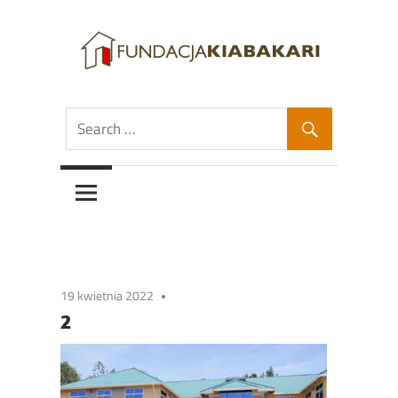
Skip
to
content
Fundacja
Fundacja
Kiabakari
Kiabakari
19 kwietnia 2022
2