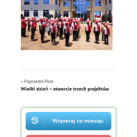
Nawigacja
Poprzedni Post
Wielki dzień – otwarcie trzech projektów
wpisu