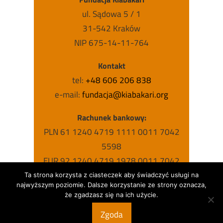
ul. Sądowa 5 / 1
31-542 Kraków
NIP 675-14-11-764
Kontakt
tel:
+48 606 206 838
e-mail:
fundacja@kiabakari.org
Rachunek bankowy:
PLN 61 1240 4719 1111 0011 7042
5598
EUR 92 1240 4719 1978 0011 7042
5631
Ta strona korzysta z ciasteczek aby świadczyć usługi na
najwyższym poziomie. Dalsze korzystanie ze strony oznacza,
USD 63 1240 4719 1787 0011 7042
że zgadzasz się na ich użycie.
5615
Zgoda