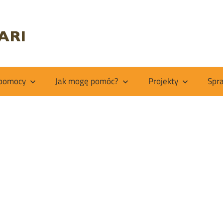
Fundacja
Kiabakari
 pomocy
Jak mogę pomóc?
Projekty
Spr