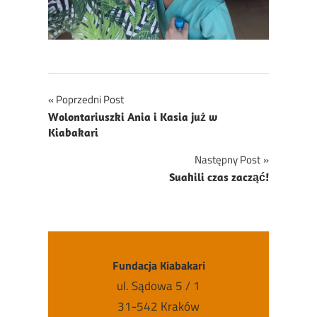
Nawigacja
Poprzedni Post
Wolontariuszki Ania i Kasia już w
wpisu
Kiabakari
Następny Post
Suahili czas zacząć!
Fundacja Kiabakari
ul. Sądowa 5 / 1
31-542 Kraków