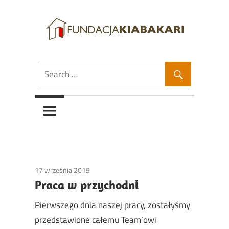
Skip
to
content
Fundacja
Fundacja
Kiabakari
Kiabakari
17 września 2019
Relacje2019
Praca w przychodni
Pierwszego dnia naszej pracy, zostałyśmy
przedstawione całemu Team’owi