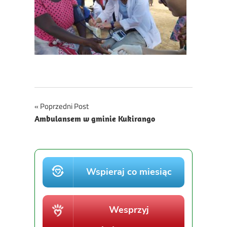
Nawigacja
Poprzedni Post
Ambulansem w gminie Kukirango
wpisu