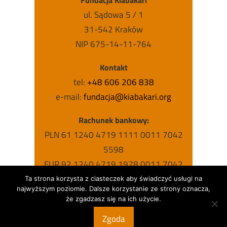
Fundacja Kiabakari
ul. Sądowa 5 / 1
31-542 Kraków
NIP 675-14-11-764
Kontakt
tel:
+48 606 206 838
e-mail:
fundacja@kiabakari.org
Rachunek bankowy:
PLN 61 1240 4719 1111 0011 7042
5598
EUR 92 1240 4719 1978 0011 7042
5631
Ta strona korzysta z ciasteczek aby świadczyć usługi na
najwyższym poziomie. Dalsze korzystanie ze strony oznacza,
USD 63 1240 4719 1787 0011 7042
że zgadzasz się na ich użycie.
5615
Zgoda