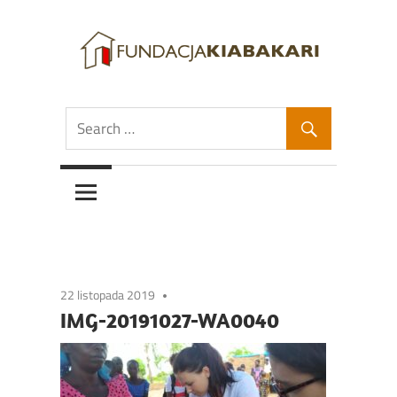
Skip
to
content
Fundacja
Fundacja
Kiabakari
Kiabakari
22 listopada 2019
IMG-20191027-WA0040