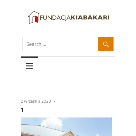
Skip
to
content
Fundacja
Fundacja
Kiabakari
Kiabakari
2 września 2023
1