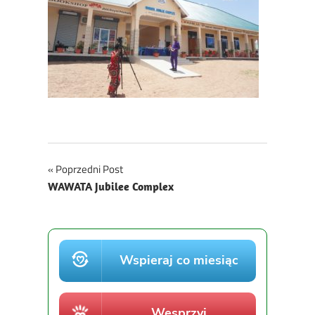
Nawigacja
Poprzedni Post
WAWATA Jubilee Complex
wpisu