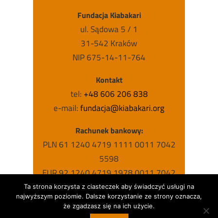
Fundacja Kiabakari
ul. Sądowa 5 / 1
31-542 Kraków
NIP 675-14-11-764
Kontakt
tel:
+48 606 206 838
e-mail:
fundacja@kiabakari.org
Rachunek bankowy:
PLN 61 1240 4719 1111 0011 7042
5598
EUR 92 1240 4719 1978 0011 7042
5631
Ta strona korzysta z ciasteczek aby świadczyć usługi na
najwyższym poziomie. Dalsze korzystanie ze strony oznacza,
USD 63 1240 4719 1787 0011 7042
że zgadzasz się na ich użycie.
5615