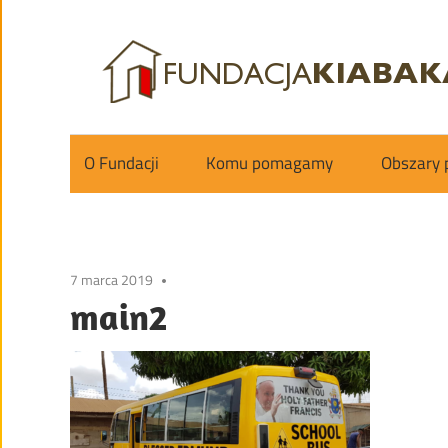
Skip
to
content
Fundacja
Kiabakari
O Fundacji
Komu pomagamy
Obszary
7 marca 2019
main2