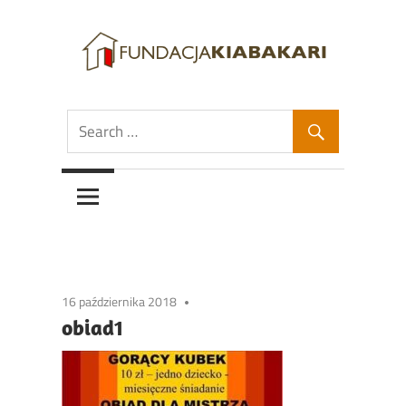
Skip
to
content
Fundacja
Fundacja
Kiabakari
Kiabakari
16 października 2018
obiad1