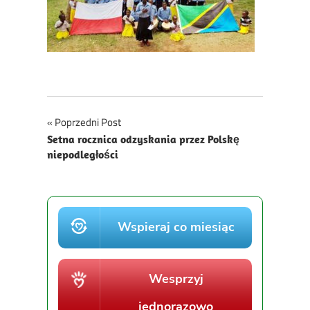
Nawigacja
Poprzedni Post
Setna rocznica odzyskania przez Polskę
wpisu
niepodległości