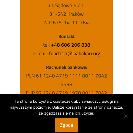
ul. Sądowa 5 / 1
31-542 Kraków
NIP 675-14-11-764
Kontakt
tel:
+48 606 206 838
e-mail:
fundacja@kiabakari.org
Rachunek bankowy:
PLN 61 1240 4719 1111 0011 7042
5598
EUR 92 1240 4719 1978 0011 7042
5631
Ta strona korzysta z ciasteczek aby świadczyć usługi na
najwyższym poziomie. Dalsze korzystanie ze strony oznacza,
USD 63 1240 4719 1787 0011 7042
że zgadzasz się na ich użycie.
5615
Zgoda