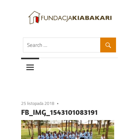
Skip
to
content
Fundacja
Fundacja
Kiabakari
Kiabakari
25 listopada 2018
FB_IMG_1543101083191