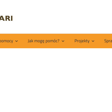
Fundacja
Kiabakari
 pomocy
Jak mogę pomóc?
Projekty
Spr