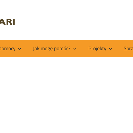
Fundacja
Kiabakari
 pomocy
Jak mogę pomóc?
Projekty
Spr