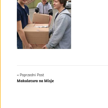
Nawigacja
Poprzedni Post
Makulatura na Misje
wpisu