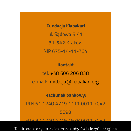
Fundacja Kiabakari
ul. Sądowa 5 / 1
31-542 Kraków
NIP 675-14-11-764
Kontakt
tel:
+48 606 206 838
e-mail:
fundacja@kiabakari.org
Rachunek bankowy:
PLN 61 1240 4719 1111 0011 7042
5598
EUR 92 1240 4719 1978 0011 7042
5631
Ta strona korzysta z ciasteczek aby świadczyć usługi na