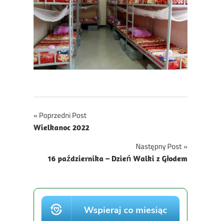
Nawigacja
Poprzedni Post
Wielkanoc 2022
wpisu
Następny Post
16 października – Dzień Walki z Głodem