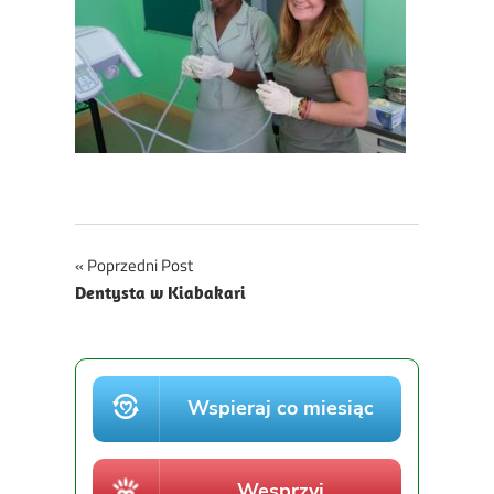
Nawigacja
Poprzedni Post
Dentysta w Kiabakari
wpisu