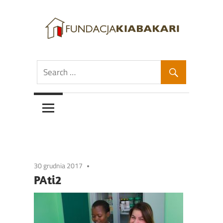
Skip
to
content
Fundacja
Fundacja
Kiabakari
Kiabakari
30 grudnia 2017
PAti2