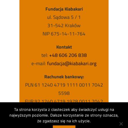
Fundacja Kiabakari
ul. Sądowa 5 / 1
31-542 Kraków
NIP 675-14-11-764
Kontakt
tel:
+48 606 206 838
e-mail:
fundacja@kiabakari.org
Rachunek bankowy:
PLN 61 1240 4719 1111 0011 7042
5598
EUR 92 1240 4719 1978 0011 7042
5631
Ta strona korzysta z ciasteczek aby świadczyć usługi na
najwyższym poziomie. Dalsze korzystanie ze strony oznacza,
USD 63 1240 4719 1787 0011 7042
że zgadzasz się na ich użycie.
5615