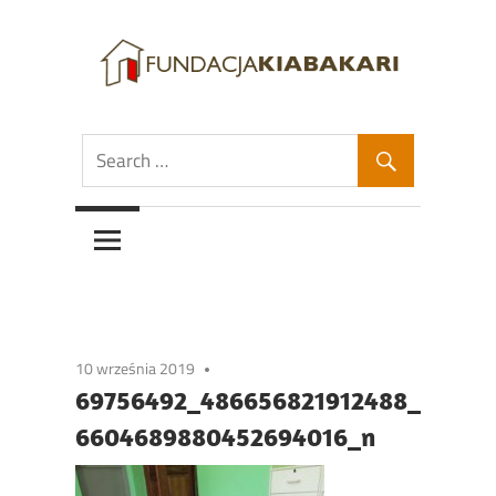
Skip
to
content
Fundacja
Fundacja
Kiabakari
Kiabakari
10 września 2019
69756492_486656821912488_
6604689880452694016_n