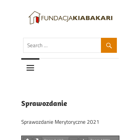
Skip
to
content
Fundacja
Fundacja
Kiabakari
Kiabakari
Sprawozdanie
Sprawozdanie Merytoryczne 2021