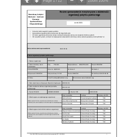
Page
1
/
12
Zoom
100%