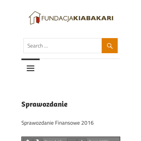
Skip
to
content
Fundacja
Fundacja
Kiabakari
Kiabakari
Sprawozdanie
Sprawozdanie Finansowe 2016