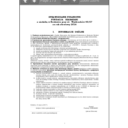
Page
1
/
3
Zoom
100%