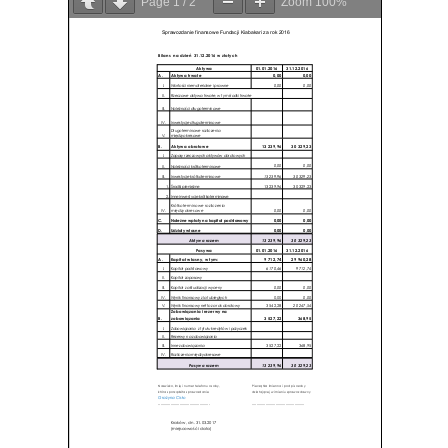
Page
1
/
2
Zoom
100%