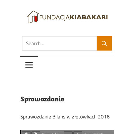
Skip
to
content
Fundacja
Fundacja
Kiabakari
Kiabakari
Sprawozdanie
Sprawozdanie Bilans w złotówkach 2016