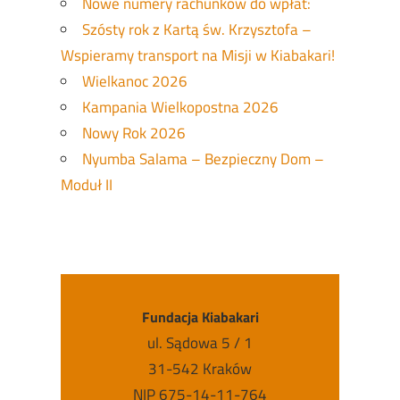
Nowe numery rachunków do wpłat:
Szósty rok z Kartą św. Krzysztofa –
Wspieramy transport na Misji w Kiabakari!
Wielkanoc 2026
Kampania Wielkopostna 2026
Nowy Rok 2026
Nyumba Salama – Bezpieczny Dom –
Moduł II
Fundacja Kiabakari
ul. Sądowa 5 / 1
31-542 Kraków
NIP 675-14-11-764