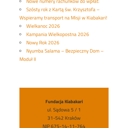
Nowe numery rachunków do wpłat:
Szósty rok z Kartą św. Krzysztofa –
Wspieramy transport na Misji w Kiabakari!
Wielkanoc 2026
Kampania Wielkopostna 2026
Nowy Rok 2026
Nyumba Salama – Bezpieczny Dom –
Moduł II
Fundacja Kiabakari
ul. Sądowa 5 / 1
31-542 Kraków
NIP 675-14-11-764