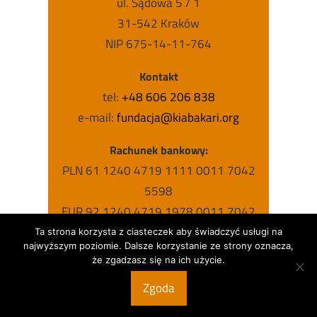
ul. Sądowa 5 / 1
31-542 Kraków
NIP 675-14-11-764
Kontakt
tel:
+48 606 206 838
e-mail:
fundacja@kiabakari.org
Rachunek bankowy:
PLN 61 1240 4719 1111 0011 7042
5598
EUR 92 1240 4719 1978 0011 7042
5631
Ta strona korzysta z ciasteczek aby świadczyć usługi na
najwyższym poziomie. Dalsze korzystanie ze strony oznacza,
USD 63 1240 4719 1787 0011 7042
że zgadzasz się na ich użycie.
5615
Zgoda